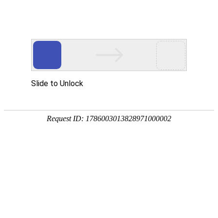
首页
资讯
新闻稿
2022
资讯
厂商会「ESG+计划」启动仪式暨ESG+约章
证书颁发典礼